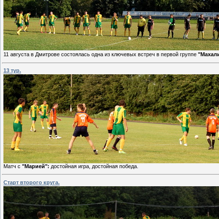
11 августа в Дмитрове состоялась одна из ключевых встреч в первой группе
"Махали
13 тур.
Матч с
"Марией":
достойная игра, достойная победа.
Старт второго круга.