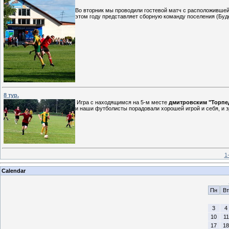
Во вторник мы проводили гостевой матч с расположивше
этом году представляет сборную команду поселения (Буд
8 тур.
Игра с находящимся на 5-м месте
дмитровским "Торп
и наши футболисты порадовали хорошей игрой и себя, и з
1
Calendar
Пн
Вт
3
4
10
11
17
18