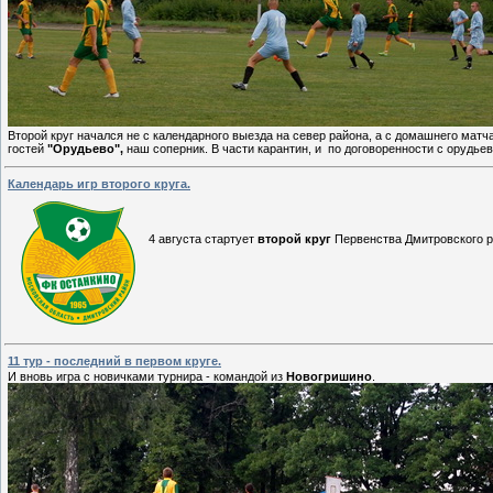
Второй круг начался не с календарного выезда на север района, а с домашнего матч
гостей
"Орудьево",
наш соперник. В части карантин, и по договоренности с орудь
Календарь игр второго круга.
4 августа стартует
второй круг
Первенства Дмитровского р
11 тур - последний в первом круге.
И вновь игра с новичками турнира - командой из
Новогришино
.