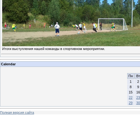
Итоги выступления нашей команды в спортивном мероприятии.
Calendar
Пн
Вт
1
2
8
9
15
16
22
23
29
30
Полная версия сайта