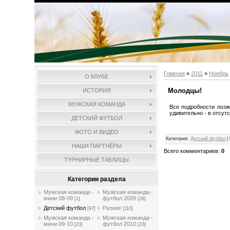
Главная
»
2011
»
Ноябрь
О КЛУБЕ
Молодцы!
ИСТОРИЯ
МУЖСКАЯ КОМАНДА
Все подробности позж
удивительно - в отсу
ДЕТСКИЙ ФУТБОЛ
ФОТО И ВИДЕО
Категория
:
Детский футбол
|
НАШИ ПАРТНЁРЫ
Всего комментариев
:
0
ТУРНИРНЫЕ ТАБЛИЦЫ
Категории раздела
Мужская команда -
Мужская команда -
мини 08-09
футбол 2009
[1]
[28]
Детский футбол
Разное
[97]
[110]
Мужская команда -
Мужская команда -
мини 09-10
футбол 2010
[23]
[23]