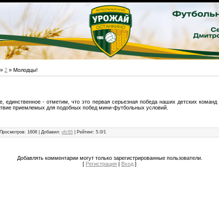
»
2
» Молодцы!
е, единственное - отметим, что это первая серьезная победа наших детских команд 
тствие приемлемых для подобных побед мини-футбольных условий.
Просмотров
:
1608
|
Добавил
:
ofc65
|
Рейтинг
:
5.0
/
1
Добавлять комментарии могут только зарегистрированные пользователи.
[
Регистрация
|
Вход
]