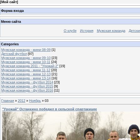
[
Мой сайт
]
Форма входа
Меню сайта
О клубе
История
Мужская команда
Детски
Categories
Мужская команда - мини 08-09
[1]
Детский футбол
[97]
Мужская команда - мини 09-10
[23]
Мужская команда - мини 10-11
[24]
Мужская команда 2011 - "Урожай-2"
[19]
Мужская команда - мини 11-12
[20]
Мужская команда - мини 12-13
[21]
Мужская команда - мини 13-14
[16]
Мужская команда - футбол 2014
[23]
Мужская команда - футбол 2015
[9]
Мужская команда - футбол 2016
[11]
Главная
»
2012
»
Ноябрь
»
03
"Урожай" Останкино победил в сельской спартакиаде