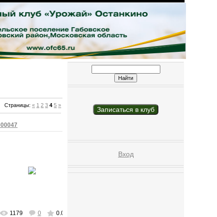
Страницы
:
«
1
2
3
4
5
»
Записаться в клуб
e00047
Вход
09/Мая/2009
ofc65
1179
0
0.0