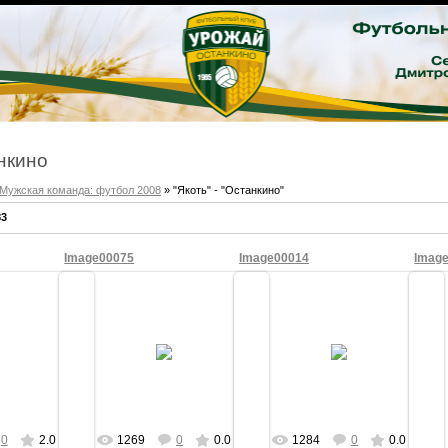
нкино
Мужская команда: футбол 2008
» "Якоть" - "Останкино"
83
Image00075
Image00014
Imag
2009
09/Мая/2009
09/Мая/2009
c65
ofc65
ofc65
0
2.0
1269
0
0.0
1284
0
0.0