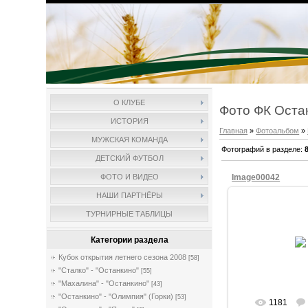
О КЛУБЕ
Фото ФК Оста
ИСТОРИЯ
Главная
»
Фотоальбом
»
МУЖСКАЯ КОМАНДА
Фотографий в разделе
:
ДЕТСКИЙ ФУТБОЛ
Image00042
ФОТО И ВИДЕО
НАШИ ПАРТНЁРЫ
ТУРНИРНЫЕ ТАБЛИЦЫ
09/Мая/
Категории раздела
of
Кубок открытия летнего сезона 2008
[58]
"Сталко" - "Останкино"
[55]
"Махалина" - "Останкино"
[43]
"Останкино" - "Олимпия" (Горки)
[53]
1181