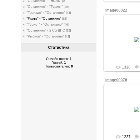
"Останкино" - "Якоть"
[0]
"Останкино" - "Турист"
[20]
Image00022
"Торнадо" - "Останкино"
[43]
"Якоть" - "Останкино"
[83]
"Турист" - "Останкино"
[46]
"Останкино" - 2 СБ ДПС
[35]
09/Мая/
"Рыбное" - "Останкино"
[42]
of
Статистика
Онлайн всего:
1
Гостей:
1
Пользователей:
0
1328
Image00078
09/Мая/
of
1237