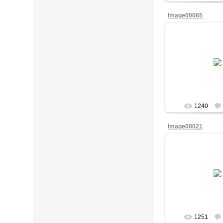
Image00065
09/Мая/
of
1240
Image00021
09/Мая/
of
1251