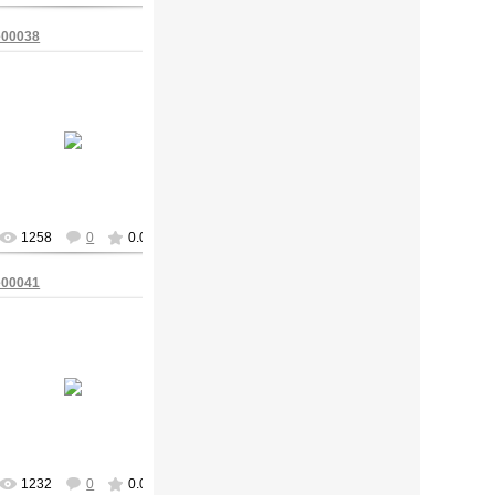
e00038
09/Мая/2009
ofc65
1258
0
0.0
e00041
09/Мая/2009
ofc65
1232
0
0.0