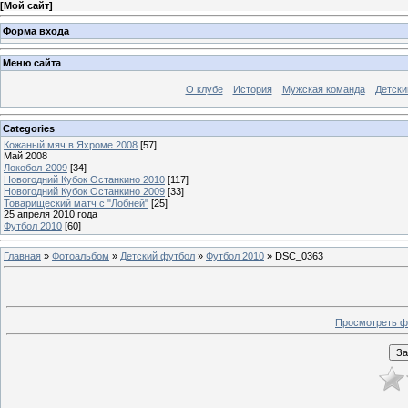
[
Мой сайт
]
Форма входа
Меню сайта
О клубе
История
Мужская команда
Детски
Categories
Кожаный мяч в Яхроме 2008
[57]
Май 2008
Локобол-2009
[34]
Новогодний Кубок Останкино 2010
[117]
Новогодний Кубок Останкино 2009
[33]
Товарищеский матч с "Лобней"
[25]
25 апреля 2010 года
Футбол 2010
[60]
Главная
»
Фотоальбом
»
Детский футбол
»
Футбол 2010
» DSC_0363
Просмотреть ф