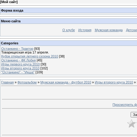
[
Мой сайт
]
Форма входа
Меню сайта
О клубе
История
Мужская команда
Детски
Categories
Останкино - Трактор
[93]
Товарищеская игра 17 апреля.
Кубок открытия летнего сезона 2010
[38]
Останкино - ФК Лобня
[45]
Игры первого круга 2010
[30]
Игры второго круга 2010
[102]
"Останкино" - "Икша"
[109]
Главная
»
Фотоальбом
»
Мужская команда - футбол 2010
»
Игры второго круга 2010
» 
Просмотреть ф