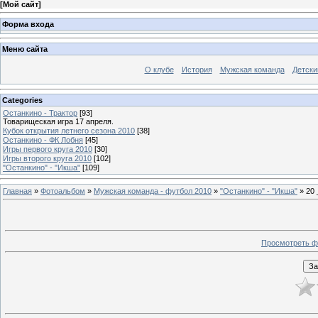
[
Мой сайт
]
Форма входа
Меню сайта
О клубе
История
Мужская команда
Детски
Categories
Останкино - Трактор
[93]
Товарищеская игра 17 апреля.
Кубок открытия летнего сезона 2010
[38]
Останкино - ФК Лобня
[45]
Игры первого круга 2010
[30]
Игры второго круга 2010
[102]
"Останкино" - "Икша"
[109]
Главная
»
Фотоальбом
»
Мужская команда - футбол 2010
»
"Останкино" - "Икша"
» 20 
Просмотреть ф